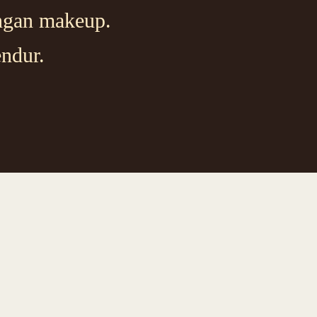
engan makeup.
endur.