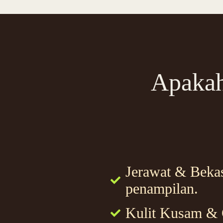
Apakah
Jerawat & Beka
penampilan.
Kulit Kusam & G